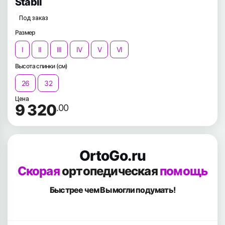
Stabil
Под заказ
Размер
I
II
III
IV
V
VI
Высота спинки (см)
26
32
Цена
9 320
.00
OrtoGo.ru
Скорая
ортопедическая
помощь
Быстрее чем Вы
могли подумать!