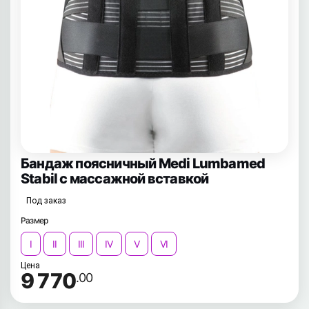
Бандаж поясничный Medi Lumbamed
Stabil с массажной вставкой
Под заказ
Размер
I
II
III
IV
V
VI
Цена
9 770
.00