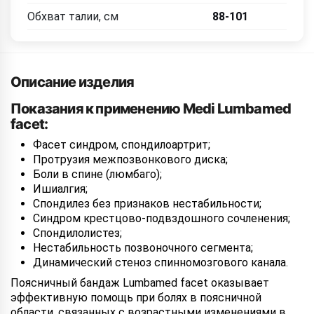
Обхват талии, см
88-101
Описание изделия
Показания к применению Medi Lumbamed
facet:
Фасет синдром, спондилоартрит;
Протрузия межпозвонкового диска;
Боли в спине (люмбаго);
Ишиалгия;
Спондилез без признаков нестабильности;
Синдром крестцово-подвздошного сочленения;
Спондилолистез;
Нестабильность позвоночного сегмента;
Динамический стеноз спинномозгового канала.
Поясничный бандаж Lumbamed facet оказывает
эффективную помощь при болях в поясничной
области, связанных с возрастными изменениями в