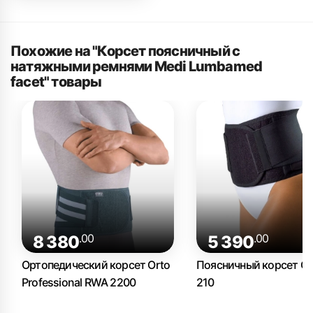
Похожие на "Корсет поясничный с
натяжными ремнями Medi Lumbamed
facet" товары
.00
.00
8 380
5 390
Ортопедический корсет Orto
Поясничный корсет Or
Professional RWA 2200
210