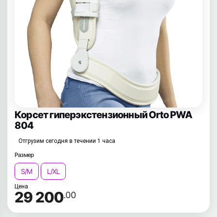
Корсет гиперэкстензионный Orto PWA
804
Отгрузим сегодня в течении 1 часа
Размер
S/M
L/XL
Цена
29 200
.00