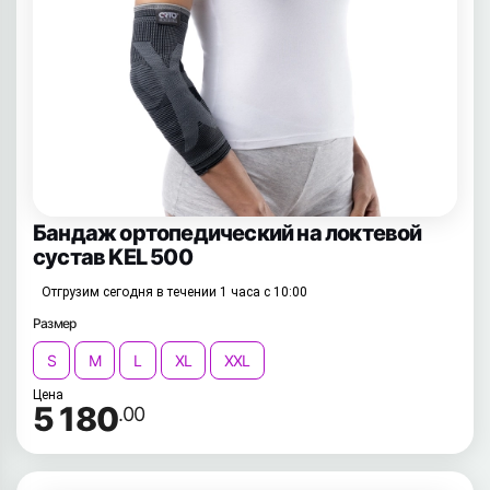
Бандаж ортопедический на локтевой
сустав KEL 500
Отгрузим сегодня в течении 1 часа с 10:00
Размер
S
M
L
XL
XXL
Цена
5 180
.00