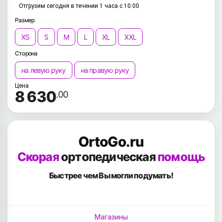
Отгрузим сегодня в течении 1 часа с 10:00
Размер
XS
S
M
L
XL
XXL
Сторона
на левую руку
на правую руку
Цена
8 630
.00
OrtoGo.ru
Скорая
ортопедическая
помощь
Быстрее чем Вы
могли подумать!
Магазины