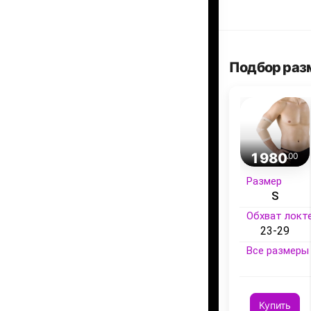
Подбор раз
1 980
.00
Размер
S
Обхват локте
23-29
Все размеры 
Купить