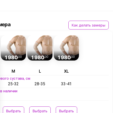
мера
Как делать замеры
1 980
1 980
1 980
.00
.00
.00
M
L
XL
вого сустава, см
25-32
28-35
33-41
в наличии
Выбрать
Выбрать
Выбрать