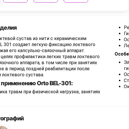
зделия
Ре
Ги
ктевой сустав из нити с керамическим
Ос
L 301 создает легкую фиксацию локтевого
Ле
ужая его капсульно-связочный аппарат.
Особе
 целях профилактики легких травм локтевого
Эл
язочного аппарата, в том числе при занятиях
ги
же в период поздней реабилитации после
О
 локтевого сустава.
Ст
 применению Orto BEL-301:
О
ка травм при физической нагрузке, занятиях
тографий