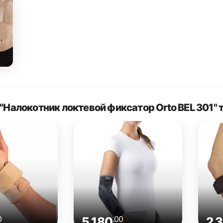
"Налокотник локтевой фиксатор Orto BEL 301"
0
.00
5 180
2 