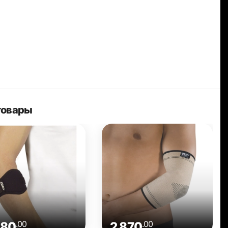
 товары
.00
.00
380
2 870