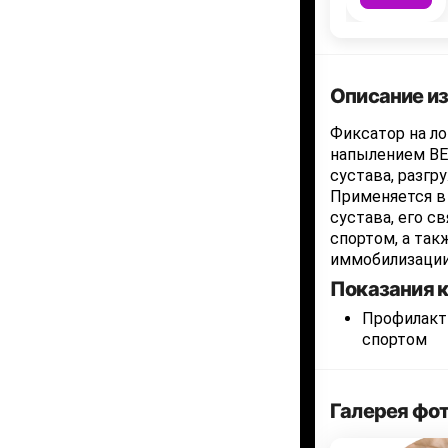
Описание и
Фиксатор на ло
напылением BE
сустава, разгр
Применяется в
сустава, его св
спортом, а так
иммобилизации
Показания к
Профилакти
спортом
Галерея фо