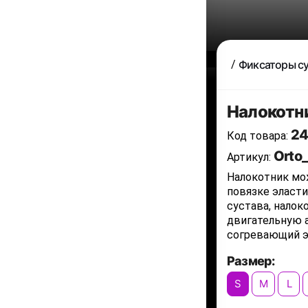
Фиксаторы с
Налокотни
24
Код товара:
Orto
Артикул:
Налокотник мо
повязке эласт
сустава, нало
двигательную 
согревающий 
Размер:
S
M
L