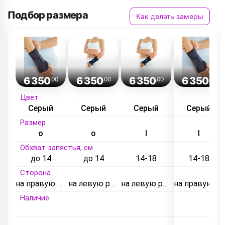
Подбор размера
Как делать замеры
6 350
6 350
6 350
6 350
.00
.00
.00
.00
Цвет
Серый
Серый
Серый
Серый
Размер
o
o
I
I
Обхват запястья, см
до 14
до 14
14-18
14-18
Сторона
на правую руку
на левую руку
на левую руку
на правую руку
Наличие