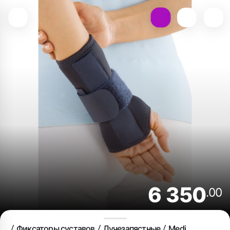
6 350
.00
Фиксаторы суставов
Лучезапястные
Medi