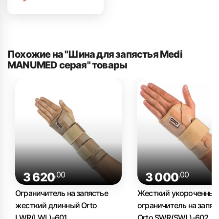
Похожие на "Шина для запястья Medi
MANUMED серая" товары
.00
.00
3 620
3 000
Ограничитель на запястье
Жесткий укороченный
жесткий длинный Orto
ограничитель на запяс
LWR(LWL)-601
Orto SWR(SWL)-602