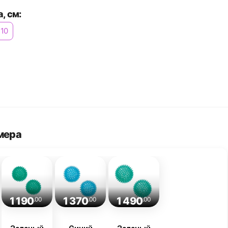
, см:
10
мера
1 190
1 370
1 490
.00
.00
.00