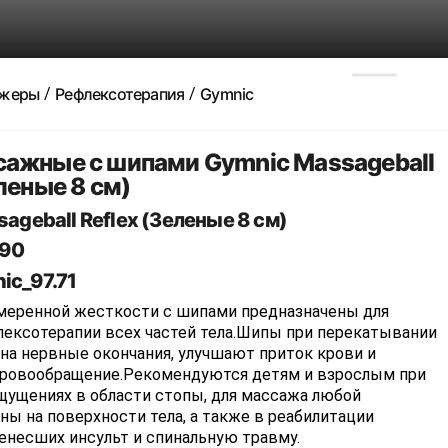
ажеры
Рефлексотерапия
Gymnic
сажные с шипами Gymnic Massageball
еленые 8 см)
ageball Reflex (Зеленые 8 см)
90
ic_97.71
меренной жесткости с шипами предназначены для
лексотерапии всех частей тела.Шипы при перекатывании
на нервные окончания, улучшают приток крови и
ровообращение.Рекомендуются детям и взрослым при
щущениях в области стопы, для массажа любой
ны на поверхности тела, а также в реабилитации
енесших инсульт и спинальную травму.