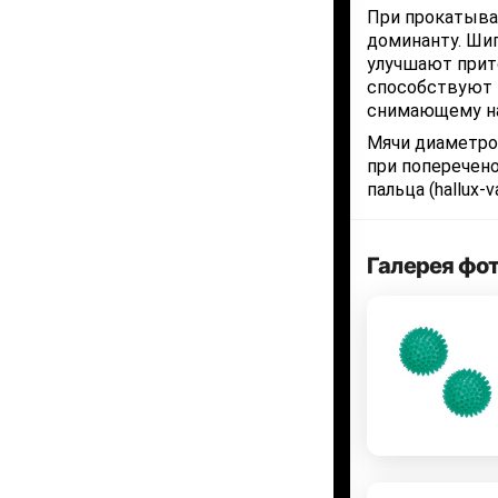
При прокатыва
доминанту. Ши
улучшают прит
способствуют 
снимающему на
Мячи диаметро
при поперечен
пальца (hallux-
Галерея фо