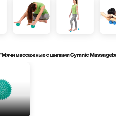
"Мячи массажные с шипами Gymnic Massagebal