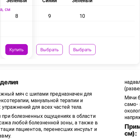
Зеленый
Синий
Зеленый
а, см
8
9
10
Купить
Выбрать
Выбрать
зделия
надав
(разв
жный мяч с шипами предназначен для
Мячи 
ксотерапии, мануальной терапии и
само-
упражнений для всех частей тела.
около
 при болезненных ощущениях в области
напря
сажа любой болезненной зоны, а также в
Прим
тации пациентов, перенесших инсульт и
см):
авму.