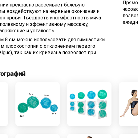
Прямо
нии прекрасно рассеивает болевую
часов
пы воздействуют на нервные окончания и
позво
ок крови. Твердость и комфортность мяча
ежедне
полезному и эффективному массажу,
пряжение и усталость.
м 8 см можно использовать для гимнастики
ом плоскостопии с отклонением первого
valgus), так как их кривизна позволяет при
тографий