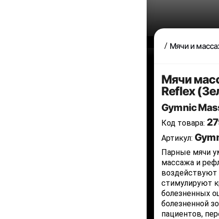
Мячи и масс
Мячи мас
Reflex (З
Gymnic Mass
27
Код товара:
Gymn
Артикул:
Парные мячи у
массажа и реф
воздействуют 
стимулируют к
болезненных о
болезненной зо
пациентов, пер