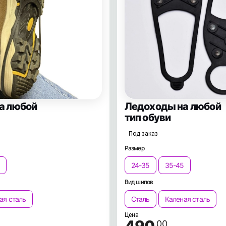
а любой
Ледоходы на любой
тип обуви
Под заказ
Размер
24-35
35-45
Вид шипов
ая сталь
Сталь
Каленая сталь
Цена
.00