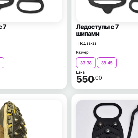
 7
Ледоступы с 7
шипами
Под заказ
Размер
5
33-38
38-45
Цена
550
.00