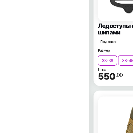
Ледоступы с
шипами
Под заказ
Размер
33-38
38-4
Цена
550
.00