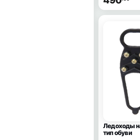
490
Ледоходы н
тип обуви