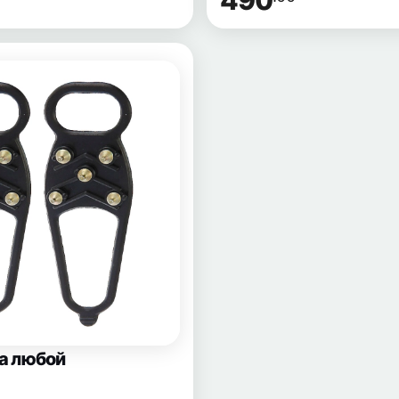
490
а любой