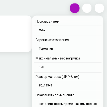
Производители
Orto
Страна изготовления
Германия
Максимальный вес нагрузки
120
Размер матраса (Ш*Г*В, см)
85x195x5
Показания к применению
Неподвижность временная или полная