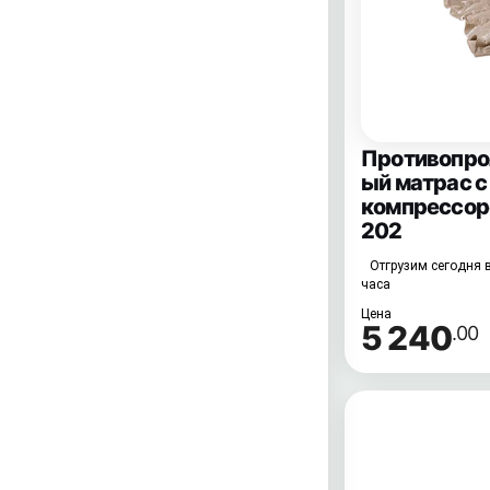
Противопр
ый матрас с
компрессор
202
Отгрузим сегодня в
часа
Цена
5 240
.00