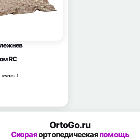
олежнев
ом RC
 течении 1
OrtoGo.ru
Скорая
ортопедическая
помощь