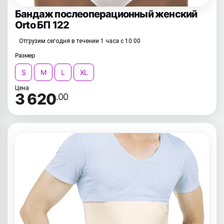
Бандаж послеоперационный женский
Orto БП 122
Отгрузим сегодня в течении 1 часа с 10:00
Размер
S
M
L
XL
Цена
3 620
.00