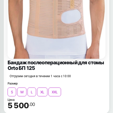
Бандаж послеоперационный для стомы
Orto БП 125
Отгрузим сегодня в течении 1 часа с 10:00
Размер
S
M
L
XL
XXL
Цена
5 500
.00