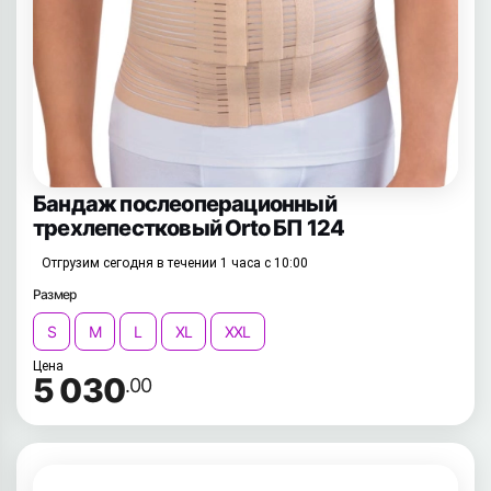
Бандаж послеоперационный
трехлепестковый Orto БП 124
Отгрузим сегодня в течении 1 часа с 10:00
Размер
S
M
L
XL
XXL
Цена
5 030
.00