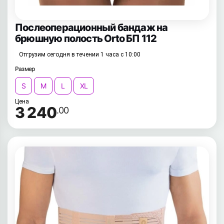
Послеоперационный бандаж на
брюшную полость Orto БП 112
Отгрузим сегодня в течении 1 часа с 10:00
Размер
S
M
L
XL
Цена
3 240
.00