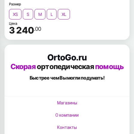
Размер
XS
S
M
L
XL
Цена
3 240
.00
OrtoGo.ru
Скорая
ортопедическая
помощь
Быстрее чем Вы
могли подумать!
Магазины
О компании
Контакты