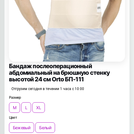
Бандаж послеоперационный
абдомиальный на брюшную стенку
высотой 24 см Orto БП-111
Отгрузим сегодня в течении 1 часа с 10:00
Размер
M
L
XL
Цвет
Бежевый
Белый