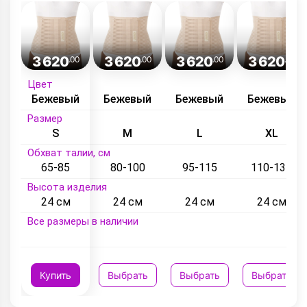
3 620
3 620
3 620
3 620
.00
.00
.00
.00
Цвет
Бежевый
Бежевый
Бежевый
Бежевый
Размер
S
M
L
XL
Обхват талии, см
65-85
80-100
95-115
110-130
Высота изделия
24 см
24 см
24 см
24 см
Все размеры в наличии
Купить
Выбрать
Выбрать
Выбрать