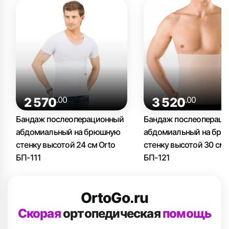
.00
.00
2 570
3 520
Бандаж послеоперационный
Бандаж послеопераци
абдомиальный на брюшную
абдомиальный на бр
стенку высотой 24 см Orto
стенку высотой 30 см 
БП-111
БП-121
OrtoGo.ru
Скорая
ортопедическая
помощь