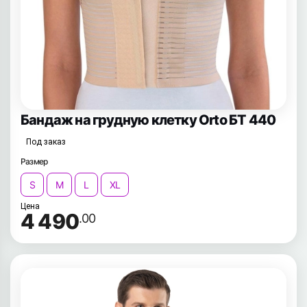
Бандаж на грудную клетку Orto БТ 440
Под заказ
Размер
S
M
L
XL
Цена
4 490
.00