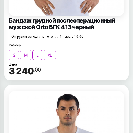
Бандаж грудной послеоперационный
мужской Orto БГК 413 черный
Отгрузим сегодня в течении 1 часа с 10:00
Размер
S
M
L
XL
Цена
3 240
.00