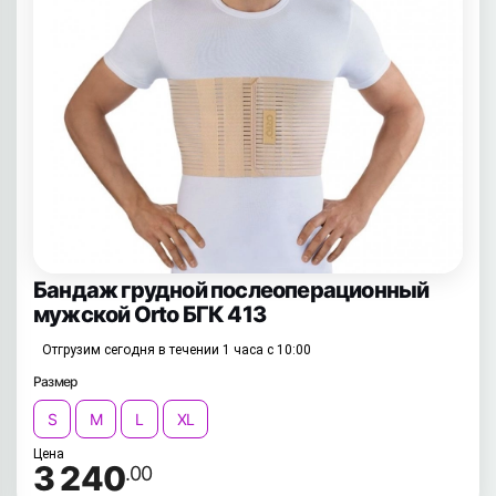
Бандаж грудной послеоперационный
мужской Orto БГК 413
Отгрузим сегодня в течении 1 часа с 10:00
Размер
S
M
L
XL
Цена
3 240
.00