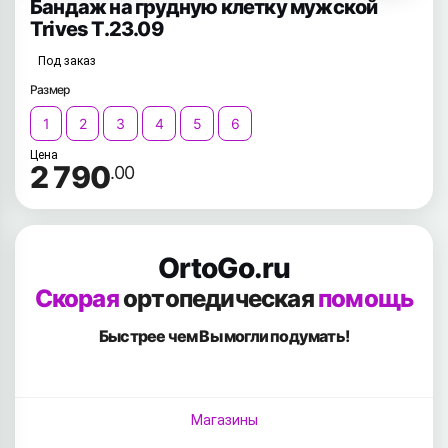
Бандаж на грудную клетку мужской
Trives Т.23.09
Под заказ
Размер
1
2
3
4
5
6
Цена
2 790
.00
OrtoGo.ru
Скорая
ортопедическая
помощь
Быстрее чем Вы
могли подумать!
Магазины