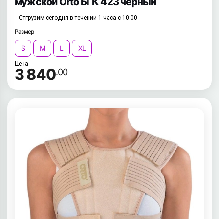
мужской Orto БГК 423 черный
Отгрузим сегодня в течении 1 часа с 10:00
Размер
S
M
L
XL
Цена
3 840
.00