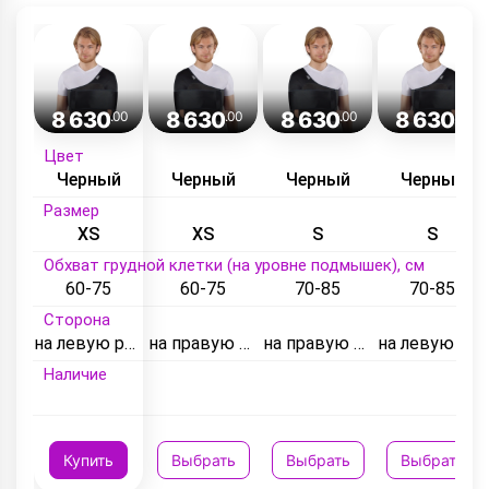
8 630
8 630
8 630
8 630
.00
.00
.00
.00
Цвет
Черный
Черный
Черный
Черный
Размер
XS
XS
S
S
Обхват грудной клетки (на уровне подмышек), см
60-75
60-75
70-85
70-85
Сторона
на левую руку
на правую руку
на правую руку
на левую руку
Наличие
Купить
Выбрать
Выбрать
Выбрать