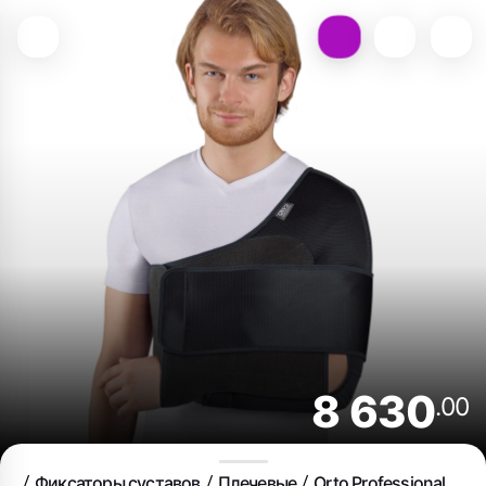
8 630
.00
Фиксаторы суставов
Плечевые
Orto Professional