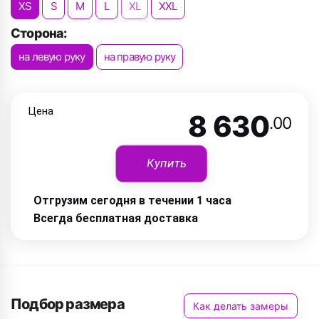
XS
S
M
L
XL
XXL
Сторона:
на левую руку
на правую руку
Цена
8 630
.00
Купить
Отгрузим сегодня в течении 1 часа
Всегда бесплатная доставка
Подбор размера
Как делать замеры