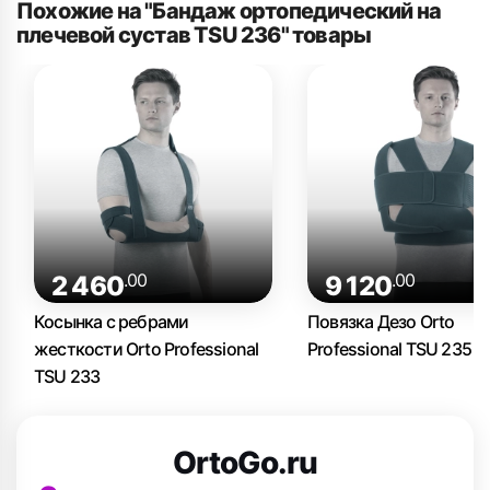
Похожие на "Бандаж ортопедический на
плечевой сустав TSU 236" товары
.00
.00
2 460
9 120
Косынка с ребрами
Повязка Дезо Orto
жесткости Orto Professional
Professional TSU 235
TSU 233
OrtoGo.ru