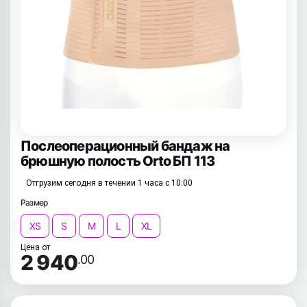
Послеоперационный бандаж на
брюшную полость Orto БП 113
Отгрузим сегодня в течении 1 часа с 10:00
Размер
XS
S
M
L
XL
Цена от
2 940
.00