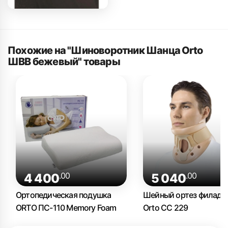
Похожие на "Шиноворотник Шанца Orto
ШВВ бежевый" товары
.00
.00
4 400
5 040
Ортопедическая подушка
Шейный ортез филаде
ORTO ПС-110 Memory Foam
Orto СС 229