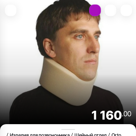
1 160
.00
Изделия для позвоночника
Шейный отдел
Orto