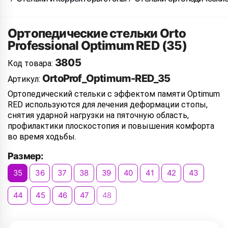
Ортопедические стельки Orto
Professional Optimum RED (35)
3805
Код товара:
OrtoProf_Optimum-RED_35
Артикул:
Ортопедический стельки с эффектом памяти Optimum
RED используются для лечения деформации стопы,
снятия ударной нагрузки на пяточную область,
профилактики плоскостопия и повышения комфорта
во время ходьбы.
Размер:
35
36
37
38
39
40
41
42
43
44
45
46
47
48