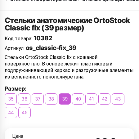
Стельки анатомические OrtoStock
Classic fix (39 размер)
10382
Код товара:
os_classic-fix_39
Артикул:
Стельки OrtoStock Classic fix с кожаной
поверхностью. В основе лежит пластиковый
подпружинивающий каркас и разгрузочные элементы
из вспененного пенополиуретана.
Размер:
35
36
37
38
39
40
41
42
43
44
45
Цена