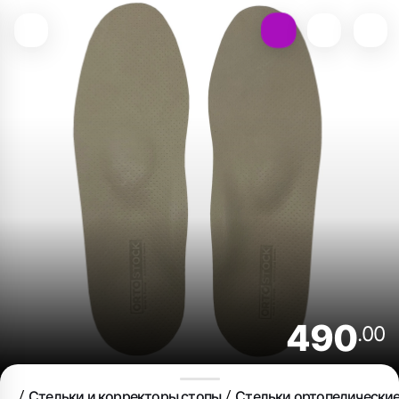
490
.00
Стельки и корректоры стопы
Стельки ортопедически