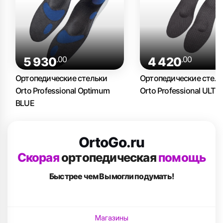
.00
.00
5 930
4 420
Ортопедические стельки
Ортопедические стел
Orto Professional Optimum
Orto Professional ULTR
BLUE
OrtoGo.ru
Скорая
ортопедическая
помощь
Быстрее чем Вы
могли подумать!
Магазины