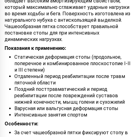
обладает высоким амортизирующим свойством,
который максимально сглаживает ударные нагрузки
во время ходьбы и бега. Поверхность изготовлена из
натурального нубука с антискользящей выделкой.
Чашеообразная пятка способствует правильной
постановке стопы для при интенсивных
динамических нагрузках.
Показания к применению:
Статическая деформация стопы (продольное,
поперечное и комбинированное плоскостопие I-II
и III степени)
Отдаленный период реабилитации после травм
пяточной области
Поздний посттравматический и период
реабилитации после повреждений суставов
нижней конечности, мышц голени и сухожилий
Варусная или вальгусная деформация стопы
Интенсивные занятия спортом
Особенности:
За счет чашеобразной пятки фиксируют стопу в