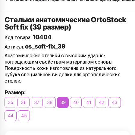
Стельки анатомические OrtoStock
Soft fix (39 размер)
10404
Код товара:
os_soft-fix_39
Артикул:
Анатомические стельки с высоким ударно-
поглощающим свойствам материалом основы.
Поверхность кожи изготовлена из натурального
нубука специальной выделки для ортопедических
стелек.
Размер:
35
36
37
38
39
40
41
42
43
44
45