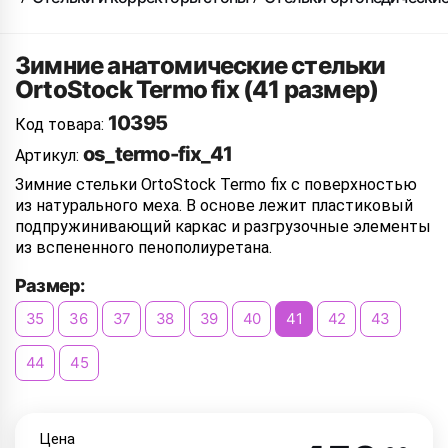
Зимние анатомические стельки
OrtoStock Termo fix (41 размер)
10395
Код товара:
os_termo-fix_41
Артикул:
Зимние стельки OrtoStock Termo fix с поверхностью
из натурального меха. В основе лежит пластиковый
подпружинивающий каркас и разгрузочные элементы
из вспененного пенополиуретана.
Размер:
35
36
37
38
39
40
41
42
43
44
45
Цена