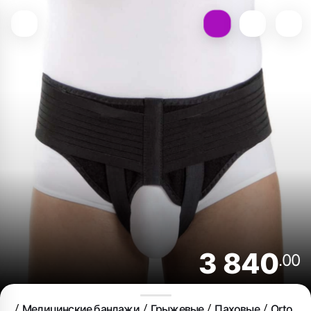
3 840
.00
Медицинские бандажи
Грыжевые
Паховые
Orto