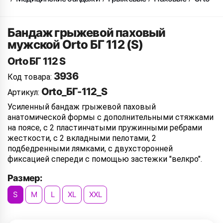
Бандаж грыжевой паховый
мужской Orto БГ 112 (S)
Orto БГ 112 S
3936
Код товара:
Orto_БГ-112_S
Артикул:
Усиленный бандаж грыжевой паховый
анатомической формы с дополнительными стяжками
на поясе, с 2 пластинчатыми пружинными ребрами
жесткости, с 2 вкладными пелотами, 2
подбедренными лямками, с двухсторонней
фиксацией спереди с помощью застежки "велкро".
Размер:
S
M
L
XL
XXL