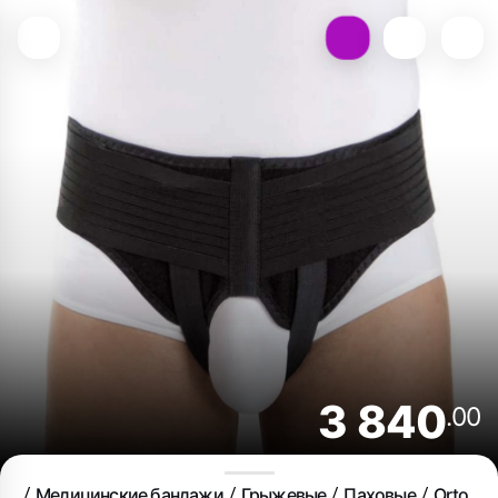
3 840
.00
Медицинские бандажи
Грыжевые
Паховые
Orto