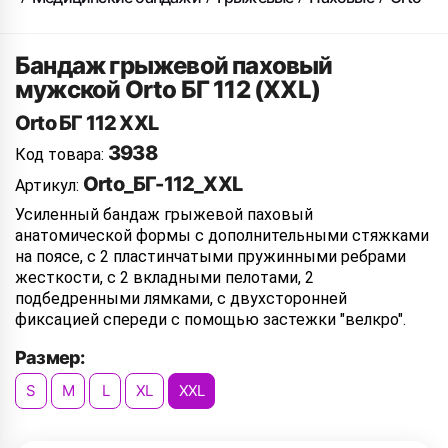
Бандаж грыжевой паховый
мужской Orto БГ 112 (XXL)
Orto БГ 112 XXL
3938
Код товара:
Orto_БГ-112_XXL
Артикул:
Усиленный бандаж грыжевой паховый
анатомической формы с дополнительными стяжками
на поясе, с 2 пластинчатыми пружинными ребрами
жесткости, с 2 вкладными пелотами, 2
подбедренными лямками, с двухсторонней
фиксацией спереди с помощью застежки "велкро".
Размер:
S
M
L
XL
XXL