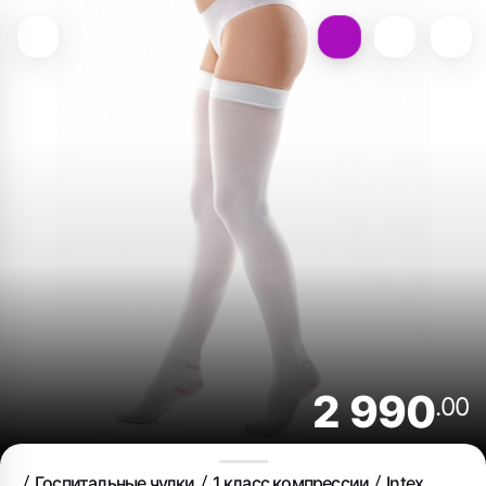
2 990
.00
Госпитальные чулки
1 класс компрессии
Intex