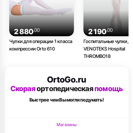
.00
.00
2 880
2 190
Чулки для операции 1 класса
Госпитальные чулки, 1
компрессии Orto 610
VENOTEKS Hospital
THROMBO18
OrtoGo.ru
Скорая
ортопедическая
помощь
Быстрее чем Вы
могли подумать!
Магазины