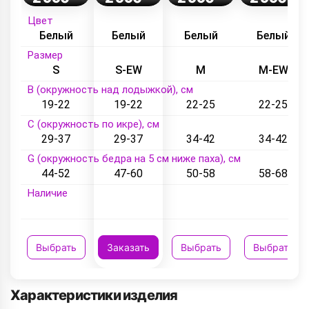
Цвет
Белый
Белый
Белый
Белый
Размер
S
S-EW
M
M-EW
B (окружность над лодыжкой), см
19-22
19-22
22-25
22-25
C (окружность по икре), см
29-37
29-37
34-42
34-42
G (окружность бедра на 5 см ниже паха), см
44-52
47-60
50-58
58-68
Наличие
Выбрать
Заказать
Выбрать
Выбрать
Характеристики изделия