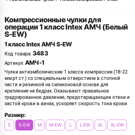
Компрессионные чулки для
операции 1 класс Intex АМЧ (Белый
S-EW)
1 класс Intex АМЧ S-EW
3483
Код товара:
АМЧ-1
Артикул:
Чулки антиэмболические 1 класса компрессии (18-22
мм.рт.ст.) со специальным отверстием в стопной
части и резинкой на силиконовой основе для
крепления на бедрах. Оказывают правильное
градуированное давление, предотвращающее отеки и
застой крови в венах, ускоряет скорость тока крови.
Размер:
S
S-EW
M
M-EW
L
L-EW
XL
XL-EW