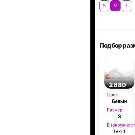
S
M
L
Подбор раз
2 880
.00
Цвет
Белый
Размер
S
B (окружност
18-21