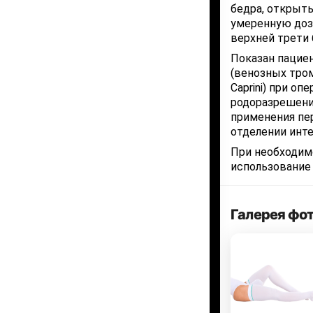
бедра, открыт
умеренную доз
верхней трети 
Показан пацие
(венозных тром
Caprini) при о
родоразрешени
применения пе
отделении инте
При необходим
использование 
Галерея фо