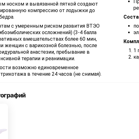
Пр
ым носком и вывязанной пяткой создают
р
ированную компрессию от лодыжки до
бедра.
Соста
нтам с умеренным риском развития ВТЭО
по
боэмболических осложнений) (3-4 балла
эл
перативных вмешательствах более 60 мин,
Компл
и женщин с варикозной болезнью, после
1 
ридуральной анастезии, пребывание в
ка
нсивной терапии и реанимации.
ости возможно единовременное
трикотажа в течение 24 часов (не снимая).
тографий