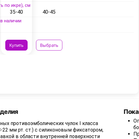
ь по икре), см
35-40
40-45
в наличии
Купить
Выбрать
зделия
Пока
О
ных противоэмболических чулок I класса
бо
-22 мм рт. ст.) с силиконовым фиксатором,
Пр
тавкой в области внутренней поверхности