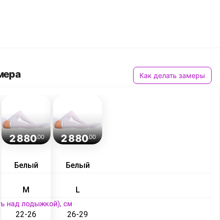
мера
Как делать замеры
2 880
2 880
.00
.00
Белый
Белый
M
L
ь над лодыжкой), см
22-26
26-29