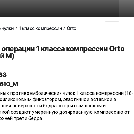
 чулки
1 класс компрессии
Orto
 операции 1 класса компрессии Orto
й M)
68
_610_M
ных противоэмболических чулок I класса компрессии (18-
 с силиконовым фиксатором, эластичной вставкой в
енней поверхности бедра, открытым носком и
ткой создают умеренную дозированную компрессию от
хней трети бедра.