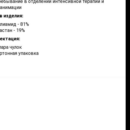
ебывание в отделении интенсивной терапии и
еанимации
в изделия:
лиамид - 81%
астан - 19%
ектация:
пара чулок
ртонная упаковка