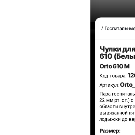
Госпитальные
Чулки для
610 (Белы
Orto 610 M
12
Код товара:
Orto
Артикул:
Пара госпиталь
22 мм рт. ст.)
области внутр
вывязанной пя
лодыжки до вер
Размер: