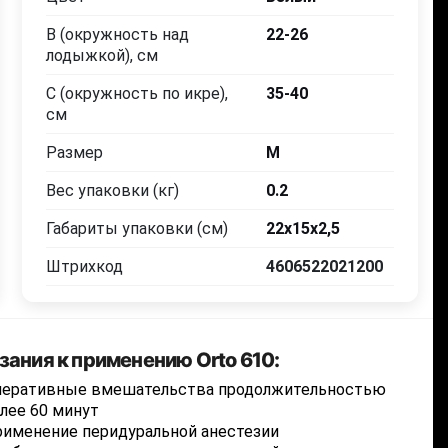
B (окружность над
22-26
лодыжкой), см
C (окружность по икре),
35-40
см
Размер
M
Вес упаковки (кг)
0.2
Габариты упаковки (см)
22x15x2,5
Штрихкод
4606522021200
зания к применению Orto 610:
перативные вмешательства продолжительностью
лее 60 минут
именение перидуральной анестезии