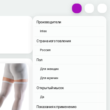
Производители
Intex
Страна изготовления
Россия
Пол
Для женщин
Для мужчин
Открытый мысок
Да
Показания к применению