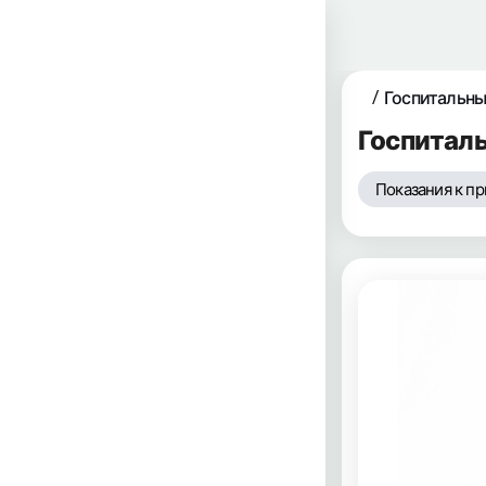
Госпитальны
Госпиталь
Показания к п