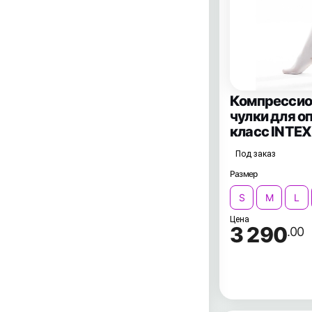
Компресси
чулки для о
класс INTE
Под заказ
Размер
S
M
L
Цена
3 290
.00