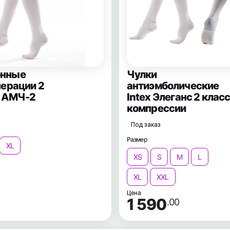
онные
Чулки
перации 2
антиэмболические
X АМЧ-2
Intex Элеганс 2 клас
компрессии
Под заказ
Размер
XL
XS
S
M
L
XL
XXL
Цена
1 590
.00