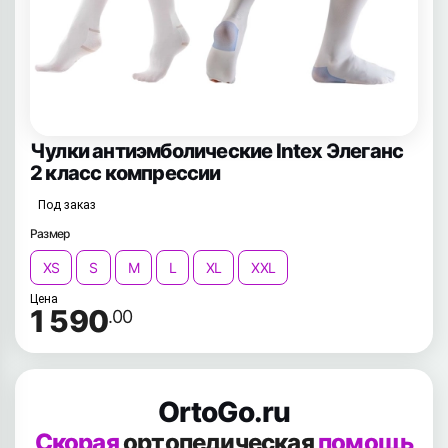
Чулки антиэмболические Intex Элеганс
2 класс компрессии
Под заказ
Размер
XS
S
M
L
XL
XXL
Цена
1 590
.00
OrtoGo.ru
Скорая
ортопедическая
помощь