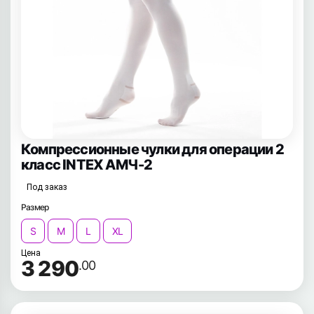
Компрессионные чулки для операции 2
класс INTEX АМЧ-2
Под заказ
Размер
S
M
L
XL
Цена
3 290
.00