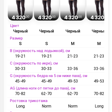
4 320
4 320
4 320
4 320
.00
.00
.00
.00
Цвет
Черный
Черный
Черный
Черный
Размер
S
S
M
M
B (окружность над лодыжкой), см
19-21
19-21
21-23
21-23
C (окружность по икре), см
30-33
30-33
33-36
33-36
G (окружность бедра на 5 см ниже паха), см
45-49
45-49
49-53
49-53
AG (длина ноги от пятки до паха), см
70-82
62-70
62-70
70-82
Ростовка трикотажа
Long
Norm
Norm
Long