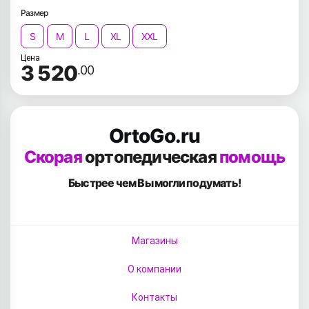
Размер
S
M
L
XL
XXL
Цена
3 520
.00
OrtoGo.ru
Скорая
ортопедическая
помощь
Быстрее чем Вы
могли подумать!
Магазины
О компании
Контакты