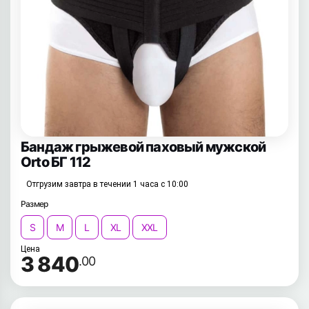
Бандаж грыжевой паховый мужской
Orto БГ 112
Отгрузим завтра в течении 1 часа с 10:00
Размер
S
M
L
XL
XXL
Цена
3 840
.00