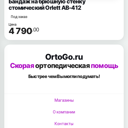
Бандаж на брюшную стенку
стомический Orlett AB-412
Под заказ
Цена
4 790
.00
OrtoGo.ru
Скорая
ортопедическая
помощь
Быстрее чем Вы
могли подумать!
Магазины
О компании
Контакты