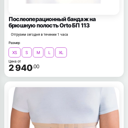
Послеоперационный бандаж на
брюшную полость Orto БП 113
Отгрузим сегодня в течении 1 часа
Размер
XS
S
M
L
XL
Цена от
2 940
.00