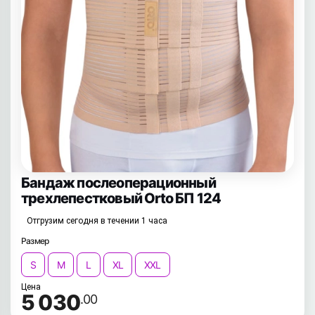
Бандаж послеоперационный
трехлепестковый Orto БП 124
Отгрузим сегодня в течении 1 часа
Размер
S
M
L
XL
XXL
Цена
5 030
.00