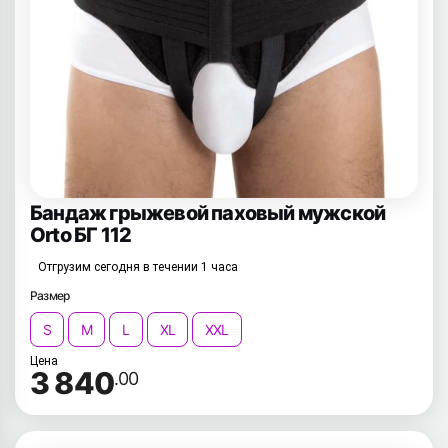
Бандаж грыжевой паховый мужской
Orto БГ 112
Отгрузим сегодня в течении 1 часа
Размер
S
M
L
XL
XXL
Цена
3 840
.00