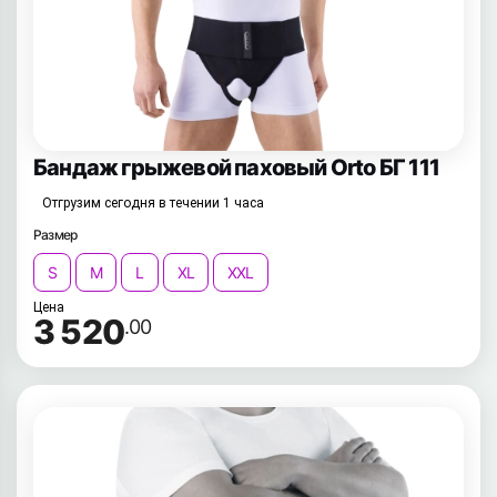
Бандаж грыжевой паховый Orto БГ 111
Отгрузим сегодня в течении 1 часа
Размер
S
M
L
XL
XXL
Цена
3 520
.00