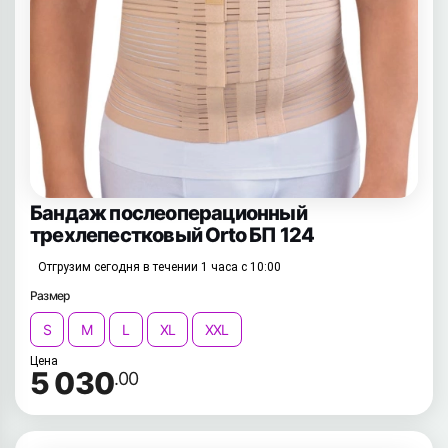
Бандаж послеоперационный
трехлепестковый Orto БП 124
Отгрузим сегодня в течении 1 часа с 10:00
Размер
S
M
L
XL
XXL
Цена
5 030
.00