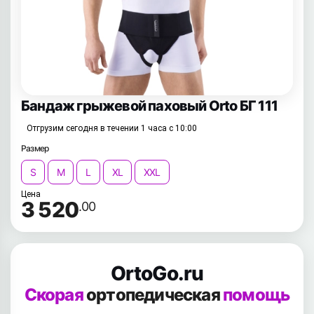
Бандаж грыжевой паховый Orto БГ 111
Отгрузим сегодня в течении 1 часа с 10:00
Размер
S
M
L
XL
XXL
Цена
3 520
.00
OrtoGo.ru
Скорая
ортопедическая
помощь